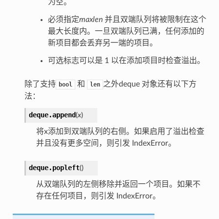
为空。
必须指定
maxlen
并且双端队列将被限制在这个
最大长度内。一旦双端队列已满，任何添加的
新项目都会丢弃另一端的项目。
可选标志可以是 1 以在添加项目时检查溢出。
除了支持
和
之外deque 对象还有以下方
bool
len
法：
deque.
append
(
x
)
将x添加到双端队列的右侧。如果启用了溢出检查
并且没有更多空间，则引发 IndexError。
deque.
popleft
(
)
从双端队列的左侧移除并返回一个项目。如果不
存在任何项目，则引发 IndexError。