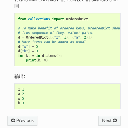
回：
from
collections
import
OrderedDict
# To make benefit of ordered keys, OrderedDict should b
# from sequence of (key, value) pairs.
d
=
OrderedDict
([(
"z"
,
1
),
(
"a"
,
2
)])
# More items can be added as usual
d
[
"w"
]
=
5
d
[
"b"
]
=
3
for
k
,
v
in
d
.
items
():
print
(
k
,
v
)
输出：
z
1
a
2
w
5
b
3
Previous
Next