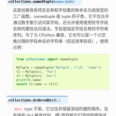
collections.
namedtuple
(
name
,
fields
)
这是创建具有特定名称和字段集的新命名元组类型的
工厂函数。namedtuple 是 tuple 的子类，它不仅允许
通过数字索引访问其字段，还允许使用使用符号字段
名称的属性访问语法。字段是指定字段名称的字符串
序列。为了与 CPython 兼容，它也可以是一个以空
格分隔的字段命名的字符串（但这效率较低）。使用
示例：
from
collections
import
namedtuple
MyTuple
=
namedtuple
(
"MyTuple"
,
(
"id"
,
"name"
))
t1
=
MyTuple
(
1
,
"foo"
)
t2
=
MyTuple
(
2
,
"bar"
)
print
(
t1
.
name
)
assert
t2
.
name
==
t2
[
1
]
collections.
OrderedDict
(
...
)
type 子类，它记住并保留添加的键的顺序。当
dict
有序的 dict 被迭代时，键/项目按它们添加的顺序返