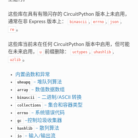
这些库在具有有限闪存的 CircuitPython 版本上未启用，
通常在非 Express 版本上：
,
,
,
binascii
errno
json
。
re
这些库当前未在任何 CircuitPython 版本中启用，但可能
在未来启用，
前缀删除：
,
,
u
uctypes
uhashlib
。
uzlib
内置函数和异常
– 堆队列算法
uheapq
– 数值数据数组
array
– 二进制/ASCII 转换
binascii
– 集合和容器类型
collections
– 系统错误代码
errno
–控制垃圾收集器
gc
– 散列算法
hashlib
– 输入/输出流
io